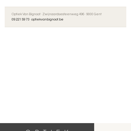
Optiek Van Bignoot · Zwijnaardsesteenweg 496 · 9000 Gent
09 221 59 73
·
optiekvanbignoot.be