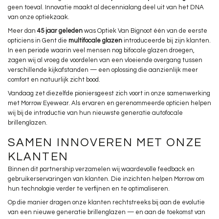
geen toeval. Innovatie maakt al decennialang deel uit van het DNA
van onze optiekzaak.
Meer dan
45 jaar geleden
was Optiek Van Bignoot één van de eerste
opticiens in Gent die
multifocale glazen
introduceerde bij zijn klanten.
In een periode waarin veel mensen nog bifocale glazen droegen,
zagen wij al vroeg de voordelen van een vloeiende overgang tussen
verschillende kijkafstanden — een oplossing die aanzienlijk meer
comfort en natuurlijk zicht bood.
Vandaag zet diezelfde pioniersgeest zich voort in onze samenwerking
met Morrow Eyewear. Als ervaren en gerenommeerde opticien helpen
wij bij de introductie van hun nieuwste generatie autofocale
Overslaan
brillenglazen.
SAMEN INNOVEREN MET ONZE
KLANTEN
Binnen dit partnership verzamelen wij waardevolle feedback en
gebruikerservaringen van klanten. Die inzichten helpen Morrow om
hun technologie verder te verfijnen en te optimaliseren.
Op die manier dragen onze klanten rechtstreeks bij aan de evolutie
van een nieuwe generatie brillenglazen — en aan de toekomst van