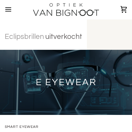
Wi
Eclipsbrillen
uitverkocht
E EYEWEAR
SMART EYEWEAR