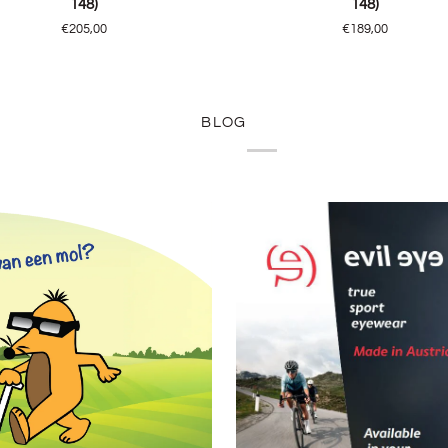
148)
148)
,
Bellemont,
€205,00
€189,00
BK
(55/17
-
148)
BLOG