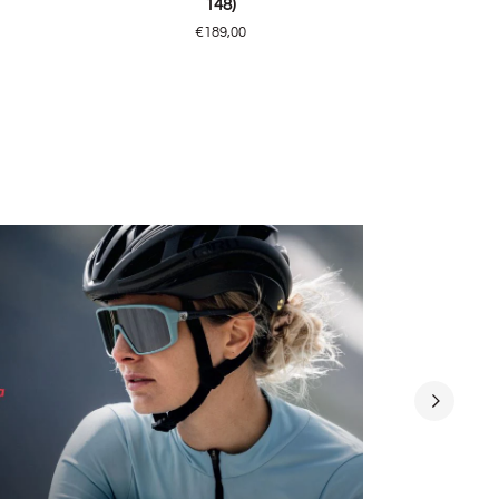
148)
Bellemont,
€189,00
BK
(55/17
-
148)