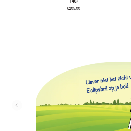
148)
Buffalo,
Buffalo
€205,00
BKGD
BKGD
(56/17
(56/17
-
-
148)
148)