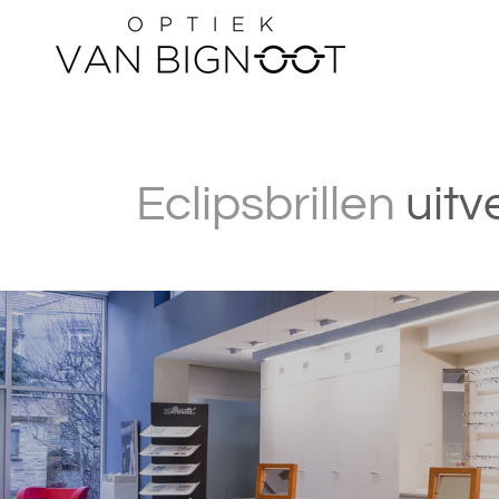
Overslaan
Eclipsbrillen
uitv