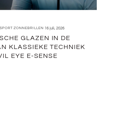
16 juli, 2026
RSPORT
ZONNEBRILLEN
CHE GLAZEN IN DE
AN KLASSIEKE TECHNIEK
BRILLENGLAZ
VIL EYE E-SENSE
VARILUX
BRILLE
NAAR S