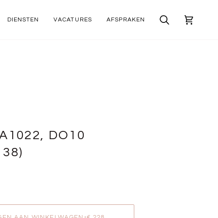
DIENSTEN
VACATURES
AFSPRAKEN
Zoek
Winkelwa
A1022, DO10
138)
GEN AAN WINKELWAGEN
•
€ 228