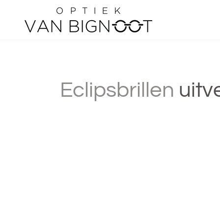
Overslaan
Eclipsbrillen
uitv