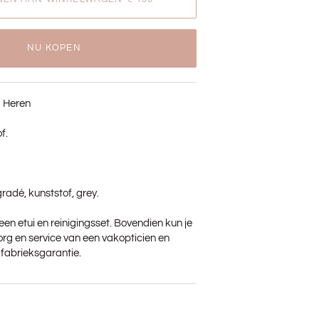
NU KOPEN
 Heren
f.
radé, kunststof, grey.
je een etui en reinigingsset. Bovendien kun je
rg en service van een vakopticien en
r fabrieksgarantie.