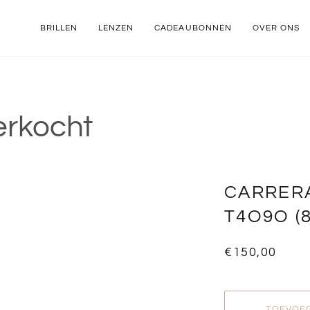
BRILLEN
LENZEN
CADEAUBONNEN
OVER ONS
erkocht
CARRERA
T4O9O (8
€150,00
TOEVOE