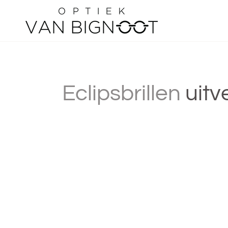
Overslaan
Eclipsbrillen
uitv