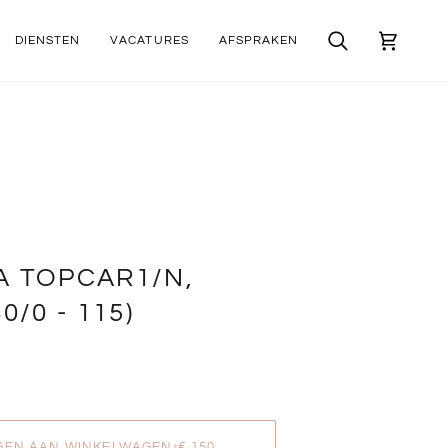
DIENSTEN
VACATURES
AFSPRAKEN
Zoek
Winkelwa
 TOPCAR1/N,
0/0 - 115)
GEN AAN WINKELWAGEN
•
€ 150