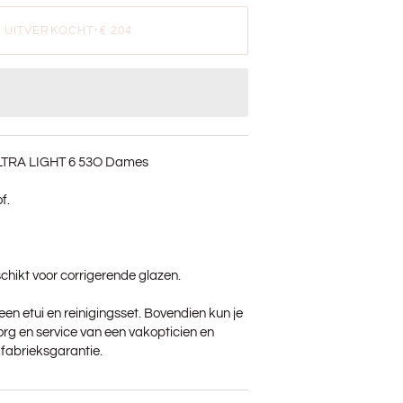
UITVERKOCHT
•
€ 204
ULTRA LIGHT 6 53O Dames
f.
chikt voor corrigerende glazen.
je een etui en reinigingsset. Bovendien kun je
rg en service van een vakopticien en
r fabrieksgarantie.