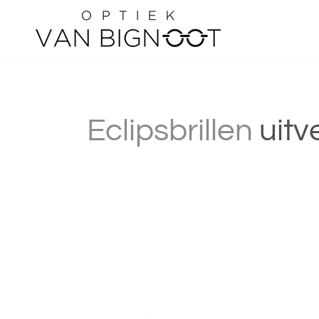
Overslaan
Eclipsbrillen
uitv