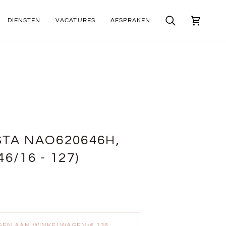
DIENSTEN
VACATURES
AFSPRAKEN
Zoek
Winkelwa
TA NAO620646H,
6/16 - 127)
GEN AAN WINKELWAGEN
•
€ 126