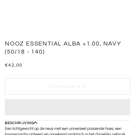
NOOZ ESSENTIAL ALBA +1.00, NAVY
(50/18 - 140)
€42,00
UITVERKOCHT
•
€ 42
BESCHRIJVING
Een lichtgewicht op de neus met een universeel passende hoes, een
hoogwaardig ontwerp en ongekend praktisch in het dagelijks gebruik