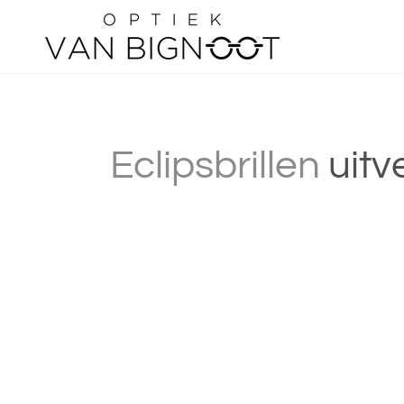
Overslaan
Eclipsbrillen
uitv