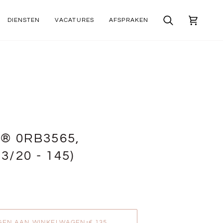
DIENSTEN
VACATURES
AFSPRAKEN
Zoek
Winkelwa
® 0RB3565,
3/20 - 145)
GEN AAN WINKELWAGEN
•
€ 135