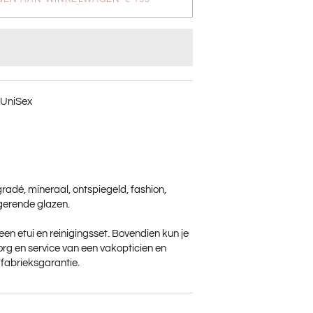
UniSex
radé, mineraal, ontspiegeld, fashion,
igerende glazen.
je een etui en reinigingsset. Bovendien kun je
rg en service van een vakopticien en
r fabrieksgarantie.